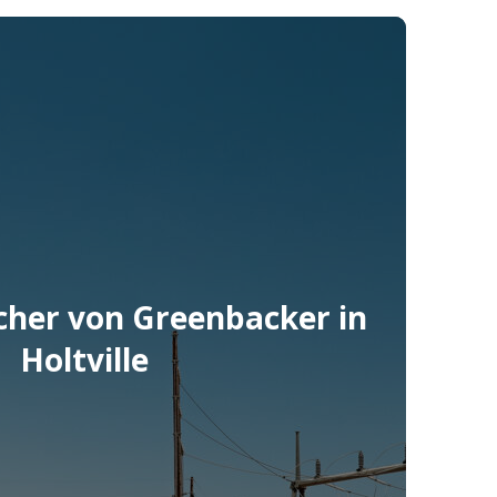
 Energy Company LLC
cher von Greenbacker in
Holtville