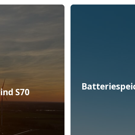
 Berlin zum Einsatz
Greenbacker Renewable
Mehr erfahren
Batteriespei
ind S70