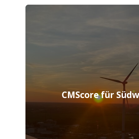
Wie CMScore im Windpark Schönerlinde nahe
kommt, erfahren Sie in dieser Referenz.
Mehr erfahren
CMScore für Südw