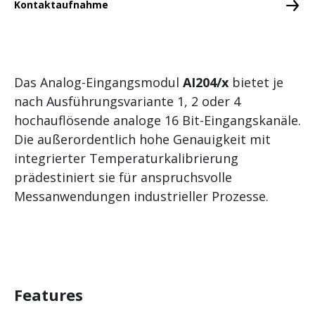
Kontaktaufnahme
AO202
AO202/SI
AO204/SI
Das Analog-Eingangsmodul
AI204/x
bietet je
PTAI216
nach Ausführungsvariante 1, 2 oder 4
TI214/x
hochauflösende analoge 16 Bit-Eingangskanäle.
Die außerordentlich hohe Genauigkeit mit
DMS202
integrierter Temperaturkalibrierung
Funktionsmodule
prädestiniert sie für anspruchsvolle
Messanwendungen industrieller Prozesse.
Schnittstellenmodule
Buskoppler
Feldbusmodule
Dezentrale CAN-Module
Features