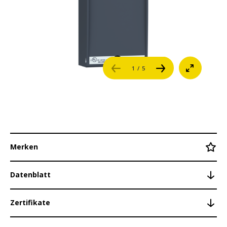
AIC214
Karriere
AIO208
AIO216
Referenzen
1
/ 5
AIO202/SI
Login
AIO204/SI
AIO208/SI
Kontakt
AIO288/x
Merken
AI202/SI
AI204/SI
Datenblatt
AI208/SI
Zertifikate
AI204/x