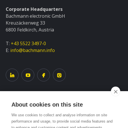
Corporate Headquarters
Bachmann electronic GmbH
Kreuzäckerweg 33
6800 Feldkirch, Austria
T:
+43 5522 3497-0
E:
info@bachmann.info
About cookies on this site
Service
We use cookies to collect and analyse information on site
performance and usage, to provide social media features and
Systemübersicht
to enhance and customise content and advertisements.