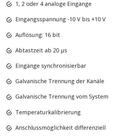
Systemvernetzung
1, 2 oder 4 analoge Eingänge
Systemmodule
Eingangsspannung -10 V bis +10 V
Speichermedien
Auflösung: 16 bit
Vernetzung
Abtastzeit ab 20 μs
Engineering Software
Security
Eingänge synchronisierbar
Safety
Galvanische Trennung der Kanäle
Redundanz
Galvanische Trennung vom System
Regelung und Motion Control
Branchenspezifische Lösungen
Temperaturkalibrierung
Netzmessung, Schutz und Regelung
Anschlussmöglichkeit differenziell
Visualisierung und Bedienung