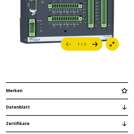
Buskoppler
Karriere
Feldbusmodule
Dezentrale CAN-Module
Referenzen
DIO16-C
1
/ 3
Login
DIO32-C
DIO264-C
Kontakt
TCO208-C
TCO216-C
Merken
DA3284-C
Datenblatt
CS200/x
Zertifikate
Systemvernetzung