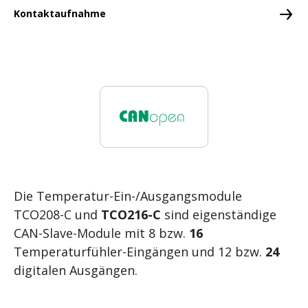
Systemmodule
Kontaktaufnahme
Speichermedien
Vernetzung
Engineering Software
Security
Safety
Redundanz
Die Temperatur-Ein-/Ausgangsmodule
Regelung und Motion Control
TCO208-C und
TCO216-C
sind eigenständige
Branchenspezifische Lösungen
CAN-Slave-Module mit 8 bzw.
16
Temperaturfühler-Eingängen und 12 bzw.
24
Netzmessung, Schutz und Regelung
digitalen Ausgängen.
Visualisierung und Bedienung